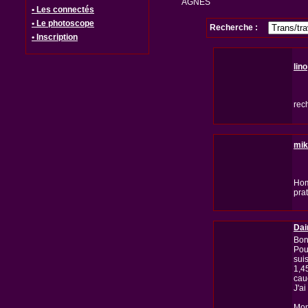
AGNES
• Les connectés
• Le photoscope
Recherche :
• Inscription
lino
rech
mik
Hom
pra
Da
Bon
Pou
sui
1,4
cau
J'a
Mon