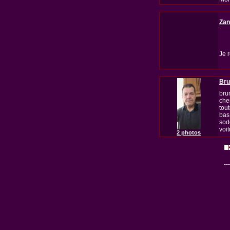
Zan
Je 
Bru
bru
che
tou
bas
sod
voit
2 photos
---