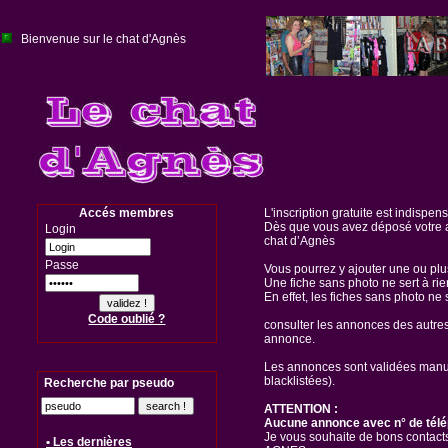
Bienvenue sur le chat d'Agnès
Accés membres
L'inscription gratuite est indispen
Dès que vous avez déposé votre a
Login
chat d’Agnès
Passe
Vous pourrez y ajouter une ou pl
Une fiche sans photo ne sert à rie
En effet, les fiches sans photo ne 
Code oublié ?
consulter les annonces des autre
annonce.
Les annonces sont validées manuel
blacklistées).
Recherche par pseudo
ATTENTION :
Aucune annonce avec n° de télé
Je vous souhaite de bons contacts
• Les dernières