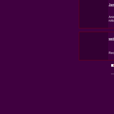
Jan
Ani
rot
web
Rec
---