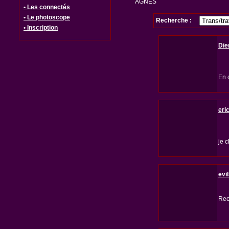
AGNES
• Les connectés
• Le photoscope
Recherche :
• Inscription
Di
En c
eri
je c
evi
Rec