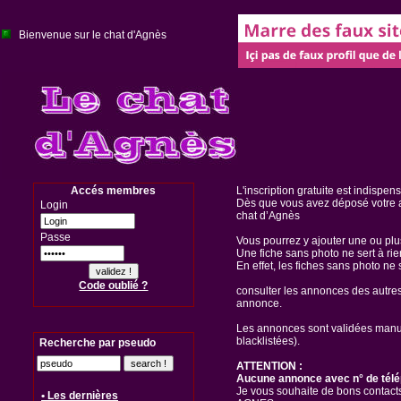
Bienvenue sur le chat d'Agnès
Accés membres
L'inscription gratuite est indispen
Dès que vous avez déposé votre a
Login
chat d’Agnès
Passe
Vous pourrez y ajouter une ou pl
Une fiche sans photo ne sert à rie
En effet, les fiches sans photo ne 
Code oublié ?
consulter les annonces des autre
annonce.
Les annonces sont validées manuel
blacklistées).
Recherche par pseudo
ATTENTION :
Aucune annonce avec n° de télé
Je vous souhaite de bons contacts
• Les dernières