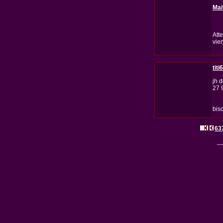
Mai
Att
vien
titi
jh 
27 
bis
63
---