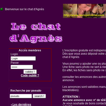
Bienvenue sur le chat d'Agnès
Accés membres
L'inscription gratuite est indispen
Dès que vous avez déposé votre a
Login
chat d’Agnès
Passe
Vous pourrez y ajouter une ou pl
Une fiche sans photo ne sert à rie
En effet, les fiches sans photo ne 
Code oublié ?
consulter les annonces des autre
annonce.
Les annonces sont validées manuel
blacklistées).
Recherche par pseudo
ATTENTION :
Aucune annonce avec n° de télé
Je vous souhaite de bons contacts
• Les dernières