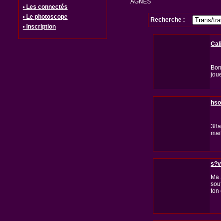
AGNES
• Les connectés
• Le photoscope
Recherche :
• Inscription
Cal
Bon
joue
hso
38a
mai
s?v
Ma S
souf
ton 